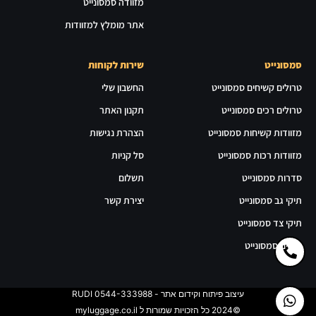
מזוודה סמסונייט
אתר מומלץ למזוודות
סמסונייט
שירות לקוחות
טרולים קשיחים סמסונייט
החשבון שלי
טרולים רכים סמסונייט
תקנון האתר
מזוודות קשיחות סמסונייט
הצהרת נגישות
מזוודות רכות סמסונייט
סל קניות
סדרות סמסונייט
תשלום
תיקי גב סמסונייט
יצירת קשר
תיקי צד סמסונייט
תיקים סמסונייט
עיצוב פיתוח וקידום אתר - RUDI 0544-333988
©2024 כל הזכויות שמורות ל myluggage.co.il