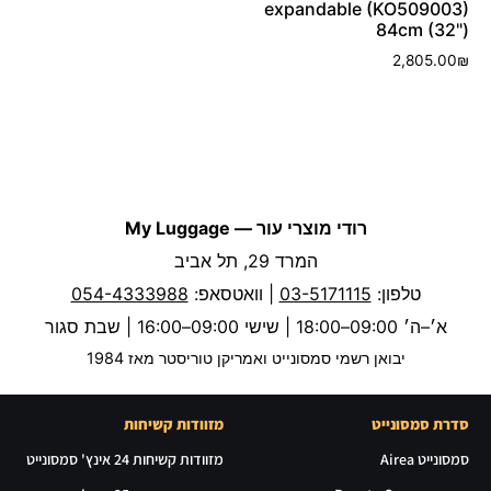
expandable (KO509003)
84cm (32")
2,805.00
₪
רודי מוצרי עור — My Luggage
המרד 29, תל אביב
טלפון:
03-5171115
| וואטסאפ:
054-4333988
א׳–ה׳ 09:00–18:00 | שישי 09:00–16:00 | שבת סגור
יבואן רשמי סמסונייט ואמריקן טוריסטר מאז 1984
סדרת סמסונייט
מזוודות קשיחות
סמסונייט Airea
מזוודות קשיחות 24 אינץ' סמסונייט