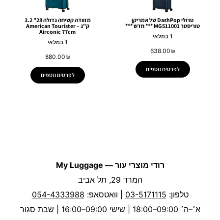
טרולי DashPop של אמריקן
מזוודה קשיחה גדולה 28" 3.2
טוריסטר MG511001 *** חדש ***
ק"ג – American Tourister
Airconic 77cm
1 במלאי
1 במלאי
638.00
₪
880.00
₪
לפרטים נוספים
לפרטים נוספים
רודי מוצרי עור — My Luggage
המרד 29, תל אביב
טלפון:
03-5171115
| וואטסאפ:
054-4333988
א׳–ה׳ 09:00–18:00 | שישי 09:00–16:00 | שבת סגור