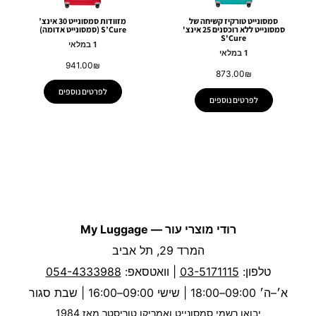
סמסונייט טורקיז קשיחה של
מזוודות סמסונייט 30 אינצ’
סמסונייט ללא רוכסנים 25 אינצ'
S’Cure (סמסונייט אדומה)
S'Cure
1 במלאי
1 במלאי
941.00
₪
873.00
₪
לפרטים נוספים
לפרטים נוספים
רודי מוצרי עור — My Luggage
המרד 29, תל אביב
טלפון:
03-5171115
| וואטסאפ:
054-4333988
א׳–ה׳ 09:00–18:00 | שישי 09:00–16:00 | שבת סגור
יבואן רשמי סמסונייט ואמריקן טוריסטר מאז 1984