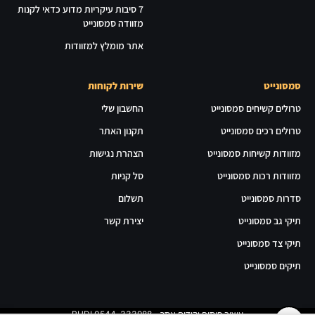
7 סיבות עיקריות מדוע כדאי לקנות
מזוודה סמסונייט
אתר מומלץ למזוודות
סמסונייט
שירות לקוחות
טרולים קשיחים סמסונייט
החשבון שלי
טרולים רכים סמסונייט
תקנון האתר
מזוודות קשיחות סמסונייט
הצהרת נגישות
מזוודות רכות סמסונייט
סל קניות
סדרות סמסונייט
תשלום
תיקי גב סמסונייט
יצירת קשר
תיקי צד סמסונייט
תיקים סמסונייט
עיצוב פיתוח וקידום אתר - RUDI 0544-333988