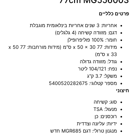
77cm MG556003
פרטים כלליים
אחריות: 3 שנים אחריות בינלאומית מוגבלת
דגם: מזוודה קשיחה (4 גלגלים)
חומר: 100% פוליפרופילן
מידות: 77 x 50 x 30 ס"מ (מידות מורחבות: 77 x 50
x 33 ס"מ)
גודל: מזוודה גדולה
נפח: 104/121 ליטר
משקל: 3.7 ק"ג
מספר קטלוגי: 5400520282675
חיצוני
סוג: קשיחה
מנעול: TSA
רוכסנים: כן
ידיות: עליונה וצדדית
מנגנון טרולי: דגם MGR685 חדש