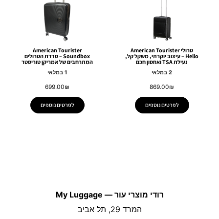
טרולי American Tourister
American Tourister
Hello – עיצוב יוקרתי, משקל קל,
Soundbox – סדרת הטרולים
נעילת TSA ואחסון חכם
המתרחבים של אמריקן טוריסטר
2 במלאי
1 במלאי
699.00
₪
869.00
₪
לפרטים נוספים
לפרטים נוספים
רודי מוצרי עור — My Luggage
המרד 29, תל אביב