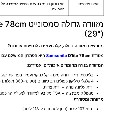
תאים פנימיים:
תא רוכסן פנימי בסגירת מחיצה לשמירה על 
המחיצה
מזוודה גדולה סמסונייט
te 78cm
(29")
מחפשים מזוודה גדולה, קלה ועמידה לנסיעות ארוכות?
מזוודת
D’lite 78cm היא הפתרון המושלם עבורכם!
Samsonite
המזוודה בנויה מחומרים איכותיים ועמידים:
בליסטיק ניילון דוחה מים – קל לניקוי ועמיד בפני שחיקה.
4 גלגלי סיליקון כפולים רב כיווניים (ספינר-360 מעלות) – להתנהלות קלה וחלקה.
ידית עליונה נוחה + ידית צדית.
מנעול קומבינציה + TSA מקובע למזוודה לנעילת הרוכסנים – אבטחה מרבית.
מרווחת ומסודרת:
נפח: 107 ליטר (ניתן להרחבה ל-118 ליטר).