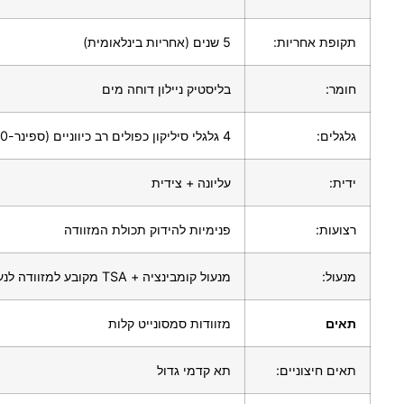
תקופת אחריות:
5 שנים (אחריות בינלאומית)
חומר:
בליסטיק ניילון דוחה מים
גלגלים:
4 גלגלי סיליקון כפולים רב כיווניים (ספינר-360 מעלות)
ידית:
עליונה + צידית
רצועות:
פנימיות להידוק תכולת המזוודה
מנעול:
מנעול קומבינציה + TSA מקובע למזוודה לנעילת הרוכסנים
תאים
מזוודות סמסונייט קלות
תאים חיצוניים:
תא קדמי גדול