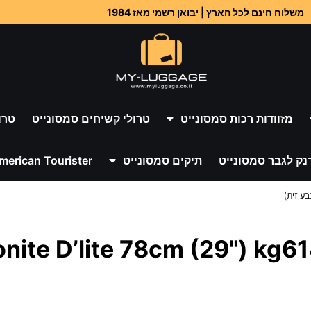
משלוח חינם לכל הארץ | יבואן רשמי מאז 1984
מזוודות רכות סמסונייט
טרולי קשיחים סמסונייט
טרו
נק לגבר סמסונייט
תיקים סמסונייט
merican Tourister