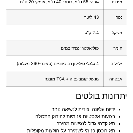
מידות
גובה: 55 ס"מ, רוחב: 40 ס"מ, עומק: 20 ס"מ
נפח
43 ליטר
משקל
2.4 ק"ג
חומר
פוליאסטר עמיד במים
גלגלים
4 גלגלי סיליקון רב כיווניים (ספינר-360 מעלות)
אבטחה
מנעול קומבינציה + TSA מובנה
יתרונות בולטים
ידיות עליונה וצידית לנשיאה נוחה
רצועות אלסטיות פנימיות להידוק התכולה
תא קדמי גדול לנגישות מהירה
תא רוכסן פנימי לשמירה על חולצות מקופלות