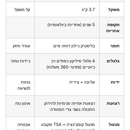
משקל
3.7 ק"ג
קל משקל
תקופת
5 שנים (אחריות בינלאומית)
אחריות
חומר
בליסטיק ניילון דוחה מים
עמיד וחזק
גלגלים
4 גלגלי סיליקון כפולים רב
ניידות נוחה
כיווניים (ספינר-360 מעלות)
ידיות
עליונה + צידית
נוחות
לנשיאה
רצועות
רצועות אחיזה פנימיות להידוק
ארגון נוח
התכולה בשני צדי המזוודה
מנעול
מנעול קומבינציה + TSA מקובע
אבטחה