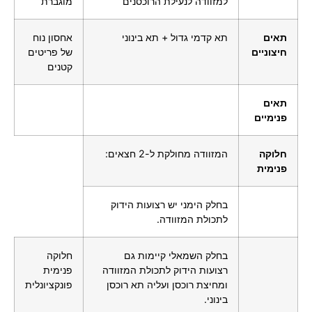
למזוודה לנעילת הרוכסנים
מוגברת
תאים
תא קדמי גדול + תא בינוני
אחסון נוח
חיצוניים
של פריטים
קטנים
תאים
פנימיים
חלוקה
המזוודה מחולקת ל-2 חצאים:
פנימית
בחלק הימני יש רצועות הידוק
לתכולת המזוודה.
בחלק השמאלי קיימות גם
חלוקה
רצועות הידוק לתכולת המזוודה
פנימית
ומחיצת רוכסן ועליה תא רוכסן
פונקציונלית
בינוני.