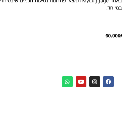
באתר MyLuggage תמצאו פתרונות נסיעות חכמים שיב
במיוחד.
60.00
₪