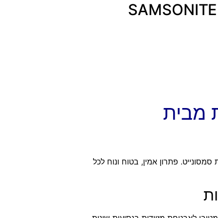
מנעול קומבינציה למזוודות מבית SAMSONITE
ת מבית
מסונייט. פתרון אמין, בטוח ונוח לכל
ות