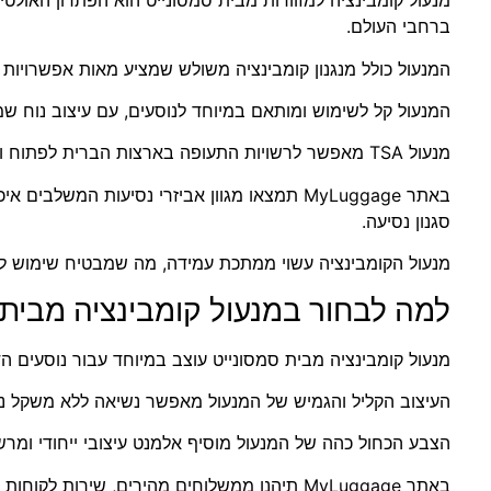
מנעול קומבינציה למזוודות מבית סמסונייט הוא הפתרון האולטי
ברחבי העולם.
המנעול כולל מנגנון קומבינציה משולש שמציע מאות אפשרויות ק
המנעול קל לשימוש ומותאם במיוחד לנוסעים, עם עיצוב נוח ש
מנעול TSA מאפשר לרשויות התעופה בארצות הברית לפתוח ולנעול את המנעול, מבלי לגרום לנזק למזוודה.
באתר MyLuggage תמצאו מגוון אביזרי נסיעות המש
סגנון נסיעה.
מנעול הקומבינציה עשוי ממתכת עמידה, מה שמבטיח שימוש לא
למה לבחור במנעול קומבינציה מבית 
מנעול קומבינציה מבית סמסונייט עוצב במיוחד עבור נוסעים 
העיצוב הקליל והגמיש של המנעול מאפשר נשיאה ללא משקל נוס
הצבע הכחול כהה של המנעול מוסיף אלמנט עיצובי ייחודי ומרש
באתר MyLuggage תיהנו ממשלוחים מהירים, שירות לקוחות איכותי ואחריות מלאה על כל מוצר שתבחרו.