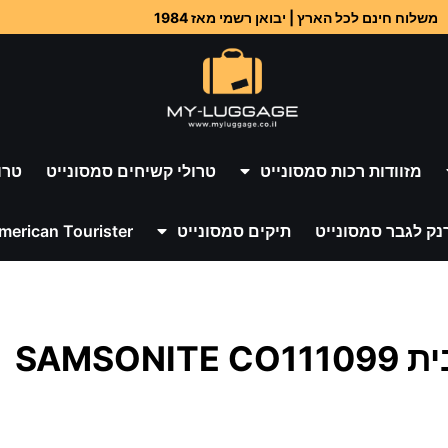
משלוח חינם לכל הארץ | יבואן רשמי מאז 1984
מזוודות רכות סמסונייט
טרולי קשיחים סמסונייט
טרו
נק לגבר סמסונייט
תיקים סמסונייט
merican Tourister
SAMS