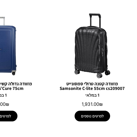
מזוודה קטנה טרולי סמסונייט
S’Cure 75cm
Samsonite C-lite 55cm cs209007
1 במלאי
1 במלאי
.00
₪
1,931.00
₪
לפרטים נוספים
לפרטים 