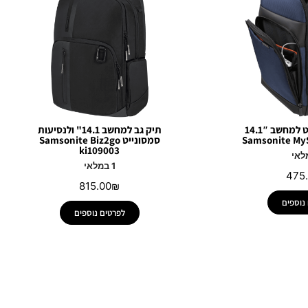
תיק גב סמסונייט למחשב 14.1″
תיק גב למחשב 14.1" ולנסיעות
Samsonite MyS
סמסונייט Samsonite Biz2go
ki109003
1 במלאי
475
815.00
₪
נוספים
לפרטים נוספים