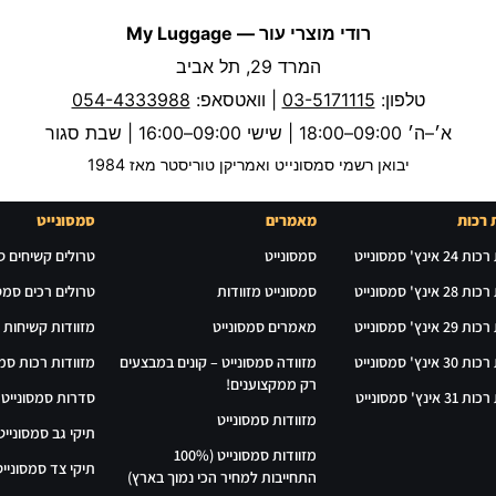
רודי מוצרי עור — My Luggage
המרד 29, תל אביב
טלפון:
03-5171115
| וואטסאפ:
054-4333988
א׳–ה׳ 09:00–18:00 | שישי 09:00–16:00 | שבת סגור
יבואן רשמי סמסונייט ואמריקן טוריסטר מאז 1984
 רכות
מאמרים
סמסונייט
אינץ' סמסונייט
סמסונייט
טרולים קשיחים ס
אינץ' סמסונייט
סמסונייט מזוודות
טרולים רכים סמסו
אינץ' סמסונייט
מאמרים סמסונייט
מזוודות קשיחות 
אינץ' סמסונייט
מזוודה סמסונייט – קונים במבצעים
מזוודות רכות סמס
רק ממקצוענים!
אינץ' סמסונייט
סדרות סמסונייט
מזוודות סמסונייט
תיקי גב סמסונייט
מזוודות סמסונייט (100%
תיקי צד סמסונייט
התחייבות למחיר הכי נמוך בארץ)