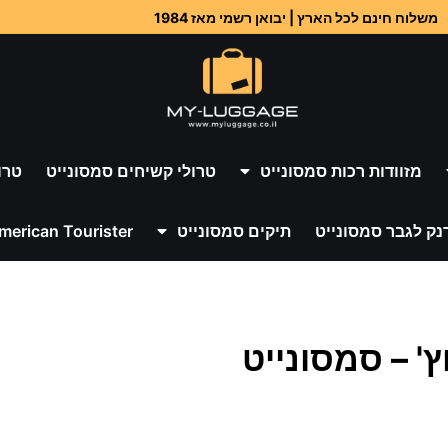
משלוח חינם לכל הארץ | יבואן רשמי מאז 1984
מזוודות רכות סמסונייט
טרולי קשיחים סמסונייט
טרו
נק לגבר סמסונייט
תיקים סמסונייט
merican Tourister