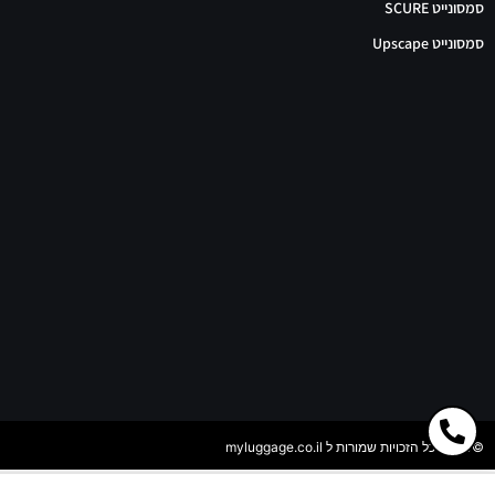
סמסונייט SCURE
סמסונייט Upscape
©2024 כל הזכויות שמורות ל myluggage.co.il