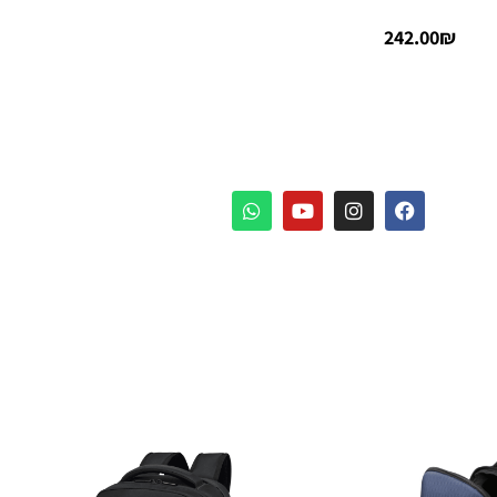
242.00
₪