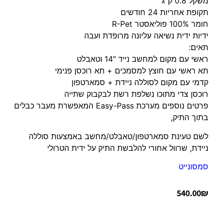
משקל 0.8 ק”ג
תקופת אחריות 24 חודשים
חומר 100% פוליאסטר R-Pet
ידיות ידית נשיאה עליונה מרופדת ועבה
תאים:
ראשי עם מקום למחשב נייד 14″ וטאבלט
תא ראשי עם חוצץ למסמכים + תא רוכסן פנימי
קדמי עם מקום לסוללה ניידת + סמארטפון
רוכסן צדי מתוכו נשלפת רשת לבקבוק שתייה
פרטים נוספים מערכת Easy-Pass המאפשרת מעבר כבלים
בתוך התיק,
לשם טעינת סמארטפון/טאבלט/מחשב באמצעות סוללה
ניידת, שרוול אחורי להלבשת התיק על ידית הטרולי
סמסונייט
540.00
₪