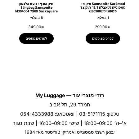
Samsonite Sackmod תיק צד
תיק אוכף רצועת אלכסון
סמסונייט לטאבלט 9.7" תיק צד
Slingbag Samsonite
סמסונייט kl309002
Sacksquare פאוץ' kl304004
1 במלאי
6 במלאי
349.00
₪
299.00
₪
לפרטים נוספים
לפרטים נוספים
רודי מוצרי עור — My Luggage
המרד 29, תל אביב
טלפון:
03-5171115
| וואטסאפ:
054-4333988
א׳–ה׳ 09:00–18:00 | שישי 09:00–16:00 | שבת סגור
יבואן רשמי סמסונייט ואמריקן טוריסטר מאז 1984