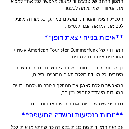
המגוון הרחב של צבעים ודוגמאות מאפשר לכל אחד למצוא
את המזוודה שמתאימה לטעמו.
הסטייל הצעיר והמודרני מושגים במותג, וכל מזוודה מעניקה
לכם את המראה הנכון לנסיעה.
**איכות בנייה יוצאת דופן**
המזוודות של American Tourister Summerfunk עשויות
מחומרים איכותיים ועמידים,
כך שתוכלו להיות בטוחים שהתכלית שבתוכם יגנה בצורה
מיטבית. כל מזוודה כוללת תאים מרוכזים ותיקים,
המאפשרים לכם לארגן את המהלך בצורה מושלמת. בניית
המזוודות מיועדת להחזיק זמן רב,
גם בפני שימוש יומיומי וגם בנסיעות ארוכות טווח.
**נוחות בנסיעות ובשדה התעופה**
עם זאת המזוודות מתוכננות בקפידה כך שתתאימו אותן לכל