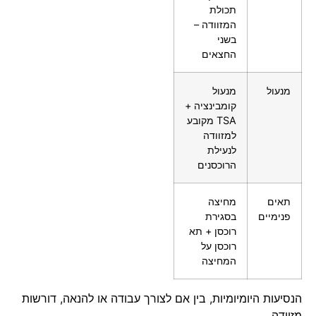
תכולת
המזוודה –
בשני
החצאים
מנעול
מנעול
קומבינציה +
TSA מקובע
למזוודה
לנעילת
הרוכסנים
תאים
מחיצה
פנימיים
בסגירת
רוכסן + תא
רוכסן על
המחיצה
הנסיעות היומיומיות, בין אם לצורך עבודה או להנאה, דורשות
מזוודה