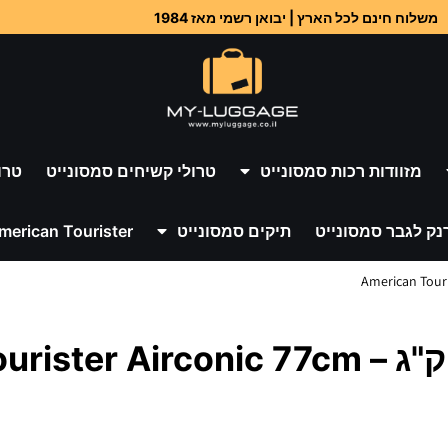
משלוח חינם לכל הארץ | יבואן רשמי מאז 1984
מזוודות רכות סמסונייט
טרולי קשיחים סמסונייט
טרו
נק לגבר סמסונייט
תיקים סמסונייט
merican Tourister
מזוודה קשיחה גדולה 28" 3.2 ק"ג – onic 77cm