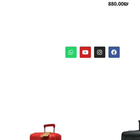
880.00
₪