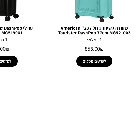
מזוודה קשיחה גדולה 28" American
טרול
Tourister DashPop 77cm MG521003
MG519001 *** חדש ***
1 במלאי
1 במלאי
.00
₪
858.00
₪
לפרטים נוספים
לפרטים 