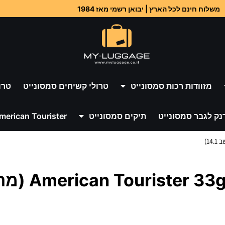
משלוח חינם לכל הארץ | יבואן רשמי מאז 1984
מזוודות רכות סמסונייט
טרולי קשיחים סמסונייט
טרו
נק לגבר סמסונייט
תיקים סמסונייט
merican Tourister