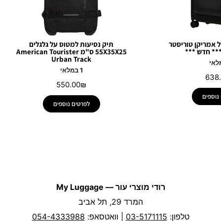
י DashPop של אמריקן טוריסטר
תיק נסיעות למטוס על גלגלים
55X35X25 ס"מ American Tourister
Urban Track
1 במלאי
638
550.00
₪
נוספים
לפרטים נוספים
רודי מוצרי עור — My Luggage
המרד 29, תל אביב
טלפון:
03-5171115
| וואטסאפ:
054-4333988