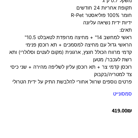
משקל 0.7 ק"ג
תקופת אחריות 24 חודשים
חומר 100% פוליאסטר R-Pet
ידיות ידית נשיאה עליונה
תאים:
ראשי למחשב 14" + מחיצה מרופדת לטאבלט 10.5"
הראשי גדול עם מחיצה למסמכים + תא רוכסן פנימי
קדמי מרווח הכולל חוצץ, ארגונית (מקום לעטים וסלולרי) ותא
רשת לעכבר/ מטען
רוכסן קדמי צר + תא רוכסן עליון לשליפה מהירה + שני כיסי
צד למטריה/בקבוק
פרטים נוספים שרוול אחורי להלבשת התיק על ידית הטרולי
סמסונייט
419.00
₪