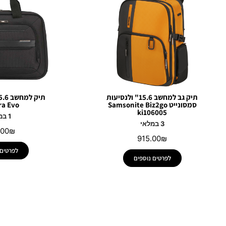
תיק גב למחשב 15.6" ולנסיעות
סמסונייט Samsonite Biz2go
ra Evo
ki106005
1 במלאי
3 במלאי
.00
₪
915.00
₪
לפרטים 
לפרטים נוספים