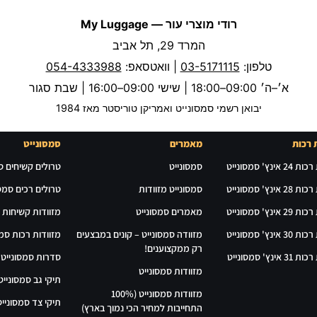
רודי מוצרי עור — My Luggage
המרד 29, תל אביב
טלפון:
03-5171115
| וואטסאפ:
054-4333988
א׳–ה׳ 09:00–18:00 | שישי 09:00–16:00 | שבת סגור
יבואן רשמי סמסונייט ואמריקן טוריסטר מאז 1984
 רכות
מאמרים
סמסונייט
אינץ' סמסונייט
סמסונייט
טרולים קשיחים ס
אינץ' סמסונייט
סמסונייט מזוודות
טרולים רכים סמסו
אינץ' סמסונייט
מאמרים סמסונייט
מזוודות קשיחות 
אינץ' סמסונייט
מזוודה סמסונייט – קונים במבצעים
מזוודות רכות סמס
רק ממקצוענים!
אינץ' סמסונייט
סדרות סמסונייט
מזוודות סמסונייט
תיקי גב סמסונייט
מזוודות סמסונייט (100%
תיקי צד סמסונייט
התחייבות למחיר הכי נמוך בארץ)