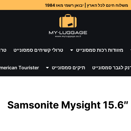
משלוח חינם לכל הארץ | יבואן רשמי מאז 1984
מזוודות רכות סמסונייט
טרולי קשיחים סמסונייט
טרו
נק לגבר סמסונייט
תיקים סמסונייט
merican Tourister