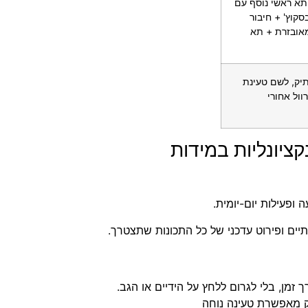
 עם מקום למחשב נייד 15.6" וטאבלט <br> תא ראשי נוסף עם
קוץ' + חיבור
גונית מאובזרת + תא
וך התיק, לשם טעינת
ול אחורי
קציונליות במידות
ופעילות יום-יומית.
יים ופירוט עדכני של כל התכונות שתצטרך.
 זמן, בלי לגרום ללחץ על הידיים או הגב.