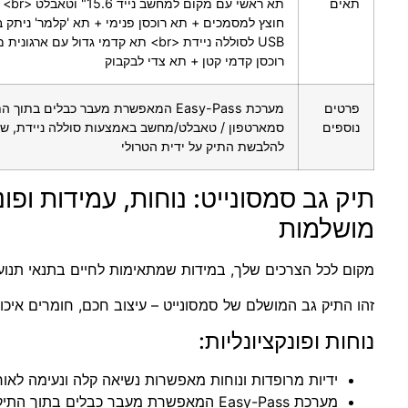
תאים
תא ראשי
חוצץ למסמכים + תא רוכסן פנימי + תא 'קלמר' ניתק בס
USB לסוללה ניידת <br> תא קדמי גדול עם אר
רוכסן קדמי קטן + תא צדי לבקבוק
פרטים
מערכת Easy-Pass המאפשרת מעבר כבלים בת
נוספים
סמארטפון / טאבלט/מחשב באמצעות סוללה ניידת, שרו
להלבשת התיק על ידית הטרולי
תיק גב סמסונייט: נוחות, עמידות ופונ
מושלמות
מקום לכל הצרכים שלך, במידות שמתאימות לחיים בתנאי תנועה 
זהו התיק גב המושלם של סמסונייט – עיצוב חכם, חומרים איכות
נוחות ופונקציונליות:
ידיות מרופדות ונוחות מאפשרות נשיאה קלה ונעימה לאורך
מערכת Easy-Pass המאפשרת מעבר כבלים בתוך התיק מאפשרת טעינה נוחה