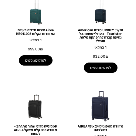
URBIFY 55/20 מבית American
Airea איכות חדשה בעולם
Tourister – הטרולי שעושה כל
המזוודות הקלות KE041003
נסיעה קצרה להרפתקה מלאת
1 במלאי
סטייל!
1 במלאי
999.00
₪
932.00
₪
לפרטים נוספים
לפרטים נוספים
מזוודת סמסונייט 24 אינץ AIREA
סמסונייט טרולי שחור מתרחב –
כחול כהה
מזוודה רכה קלת משקל AIREA
למטוס