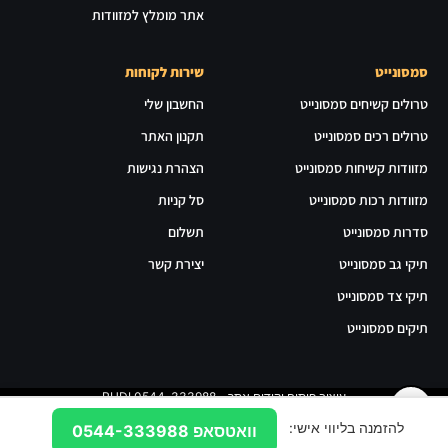
אתר מומלץ למזוודות
סמסונייט
שירות לקוחות
טרולים קשיחים סמסונייט
החשבון שלי
טרולים רכים סמסונייט
תקנון האתר
מזוודות קשיחות סמסונייט
הצהרת נגישות
מזוודות רכות סמסונייט
סל קניות
סדרות סמסונייט
תשלום
תיקי גב סמסונייט
יצירת קשר
תיקי צד סמסונייט
תיקים סמסונייט
עיצוב פיתוח וקידום אתר - RUDI 0544-333988
©2024 כל הזכויות שמורות ל myluggage.co.il
להזמנה בליווי אישי:
וואטסאפ 0544-333988