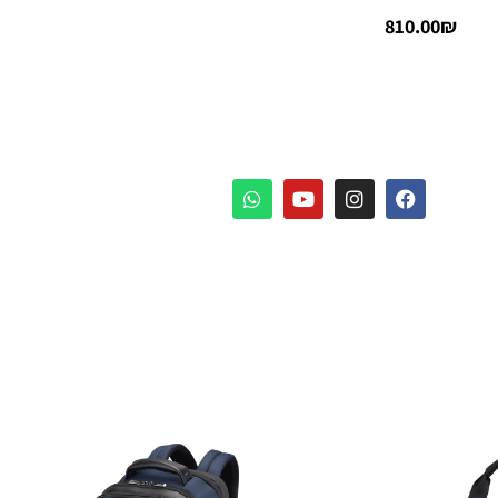
810.00
₪