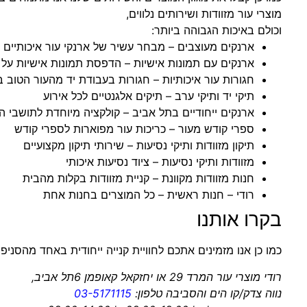
מוצרי עור מזוודות ושירותים נלווים,
וכולם באיכות הגבוהה ביותר:
ארנקים מעוצבים
– מבחר עשיר של ארנקי עור איכותיים
ארנקים עם תמונות אישיות
– הדפסת תמונות אישיות על 
חגורות עור איכותיות
– חגורות בעבודת יד מהעור הטוב ב
תיקי יד ותיקי ערב
– תיקים אלגנטיים לכל אירוע
ארנקים ייחודיים בתל אביב
– קולקציה מיוחדת לתושבי ה
ספרי קודש מעור
– כריכות עור מפוארות לספרי קודש
תיקון מזוודות ותיקי נסיעות
– שירותי תיקון מקצועיים
מזוודות ותיקי נסיעות
– ציוד נסיעות איכותי
חנות מזוודות מקוונת
– קניית מזוודות בקלות מהבית
רודי – חנות ראשית
– כל המוצרים בחנות אחת
בקרו אותנו
כמו כן אנו מזמינים אתכם לחוויית קנייה ייחודית באחד מהסניפי
רודי מוצרי עור המרד 29 או יחזקאל קאופמן 6תל אביב,
נווה צדק/קו הים והסביבה טלפון:
03-5171115