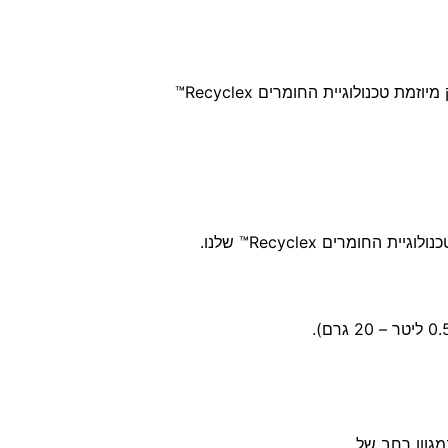
האריג החיצוני עשוי מ-100% PET ממוחזר לאחר צריכה, כחלק מיוזמת טכנולוגיית החומרים Recyclex™
מגוון רחב של