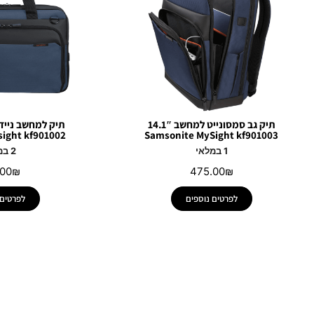
תיק גב סמסונייט למחשב 14.1″
ight kf901002
Samsonite MySight kf901003
1 במלאי
2 במלאי
.00
₪
475.00
₪
לפרטים נוספים
לפרטים 