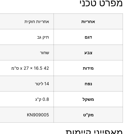
מפרט טכני
אחריות
אחריות חוקית
דגם
תיק גב
צבע
שחור
מידות
42 x 27 x 16.5 ס"מ
נפח
14 ליטר
משקל
0.8 ק"ג
מק"ט
KN909005
מאפייני קיימות