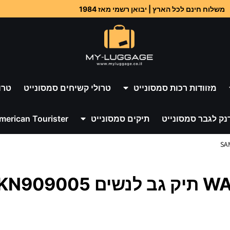
משלוח חינם לכל הארץ | יבואן רשמי מאז 1984
מזוודות רכות סמסונייט
טרולי קשיחים סמסונייט
טרו
נק לגבר סמסונייט
תיקים סמסונייט
merican Tourister
SAMSON