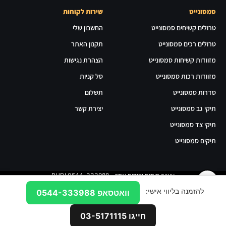
סמסונייט
שירות לקוחות
טרולים קשיחים סמסונייט
החשבון שלי
טרולים רכים סמסונייט
תקנון האתר
מזוודות קשיחות סמסונייט
הצהרת נגישות
מזוודות רכות סמסונייט
סל קניות
סדרות סמסונייט
תשלום
תיקי גב סמסונייט
יצירת קשר
תיקי צד סמסונייט
תיקים סמסונייט
עיצוב פיתוח וקידום אתר - RUDI 0544-333988
©2024 כל הזכויות שמורות ל myluggage.co.il
להזמנה בליווי אישי:
וואטסאפ 0544-333988
חייגו 03-5171115