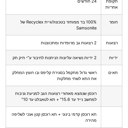
תקופת
24 חודשים
אחריות
חומר
100% בד ממוחזר בטכונולוגיית Recyclex של
Samsonite
רצועות
2 רצועות גב מרופדות ומתכווננות
ידיות
2 ידיות נשיאה עליונות הניתנות לחיבור ע"י תיק תק
תאים
ראשי גדול מתקפל בסגירת קליפס ובו חוצץ המחלק
את התא לשתי מחלקות
רוכסן שנמצא מאחורי רצועות הגב למניעת גניבות
למחשב נייד עד 15.6" + תא לטאבלט עד 10"
תא רוכסן קדמי בינוני + תא רוכסן קטן אנכי לשליפה
מהירה