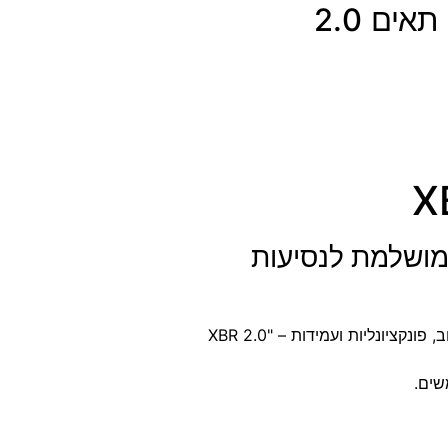
תיק צד גדול סמסונייט למחשב 3 תאים 2.0
Sa: הבחירה המושלמת לנסיעות
סדרת תיקי הצד של Samsonite מציעה שילוב מושלם של עיצוב, פונקציונליות ועמידות – "XBR 2.0
שים.