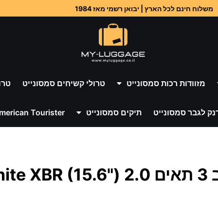
משלוח חינם לכל הארץ | יבואן רשמי מאז 1984
מזוודות רכות סמסונייט
טרולי קשיחים סמסונייט
טרו
נק לגבר סמסונייט
תיקים סמסונייט
merican Tourister
")