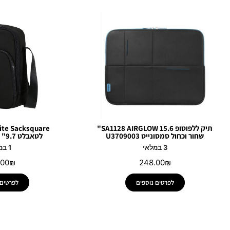
תיק ללפוטופ SA1128 AIRGLOW 15.6"
שחור וכחול סמסונייט U3709003
לטאבלט 9.7" (M) kl509002
3 במלאי
1 במלאי
.00
₪
248.00
₪
לפרטים נוספים
לפרטים 