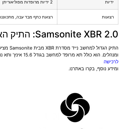
ידיות
2 ידיות מרופדות מפוליאוריתן
רצועות
רצועת כתף מבד עבה, מתכווננת 
Samsonite XBR 2.0: התיק האידיאלי למחשב נייד
התיק הגדול למחשב נייד מסדרת XBR מבית Samsonite מציע פתרון מצוין לאנשי עסקים
ומנהלים. הוא כולל תא מרופד למחשב בגודל 15.6 אינץ' ותא נוסף לטאבלט בגודל 10.1 אינץ'.
לרכישה
ומידע נוסף, בקרו באתרנו.