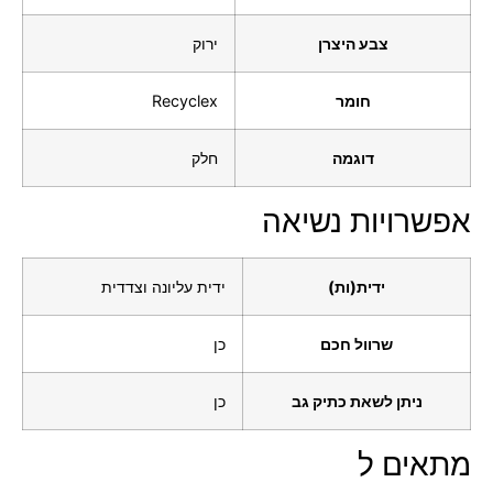
צבע היצרן
ירוק
חומר
Recyclex
דוגמה
חלק
אפשרויות נשיאה
ידית(ות)
ידית עליונה וצדדית
שרוול חכם
כן
ניתן לשאת כתיק גב
כן
מתאים ל